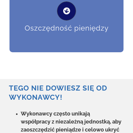
Rzetelna kontrola pomontażowa chroni
inwestora przed zapłatą za wadliwy
produkt.
Oszczędność pieniędzy
TEGO NIE DOWIESZ SIĘ OD
WYKONAWCY!
Wykonawcy często unikają
współpracy z niezależną jednostką, aby
zaoszczędzić pieniądze i celowo ukryć