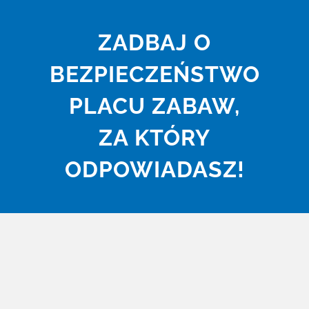
Przejdź
do
ZADBAJ O
zawartości
BEZPIECZEŃSTWO
PLACU ZABAW,
ZA KTÓRY
ODPOWIADASZ!