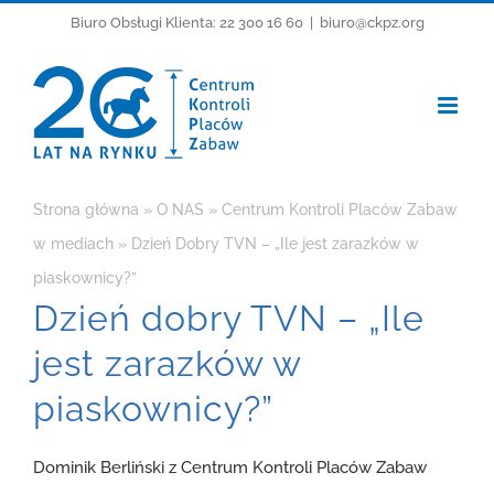
Przejdź
Biuro Obsługi Klienta: 22 300 16 60
|
biuro@ckpz.org
do
zawartości
Strona główna
»
O NAS
»
Centrum Kontroli Placów Zabaw
w mediach
»
Dzień Dobry TVN – „Ile jest zarazków w
piaskownicy?”
Dzień dobry TVN – „Ile
jest zarazków w
piaskownicy?”
Dominik Berliński z Centrum Kontroli Placów Zabaw