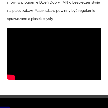
mówi w programie Dzień Dobry TVN o bezpieczeństwie
na placu zabaw. Place zabaw powinny być regularnie
sprawdzane a piasek czysty.