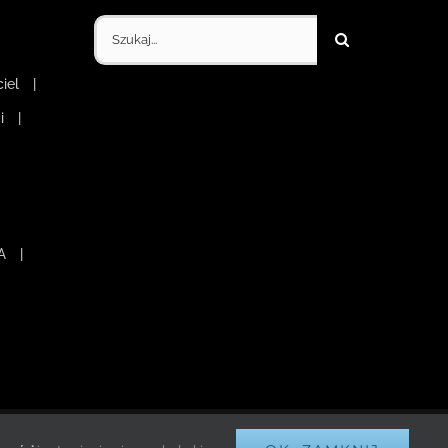
Szukaj
iel
i
A