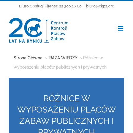
Przejdź
Biuro Obsługi Klienta: 22 300 16 60
|
biuro@ckpz.org
do
zawartości
Strona Główna
>
BAZA WIEDZY
> Różnice w
wyposażeniu placów publicznych i prywatnych
RÓŻNICE W
WYPOSAŻENIU PLACÓW
ZABAW PUBLICZNYCH I
PRYWATNYCH