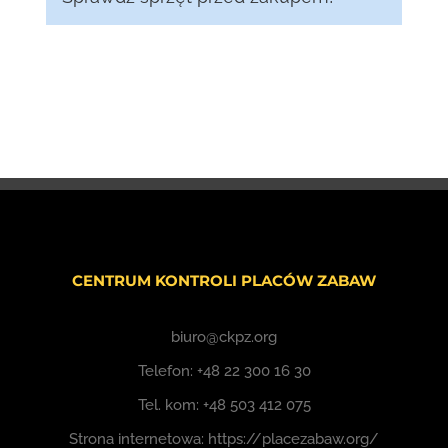
CENTRUM KONTROLI PLACÓW ZABAW
biuro@ckpz.org
Telefon:
+48 22 300 16 30
Tel. kom:
+48 503 412 075
Strona internetowa:
https://placezabaw.org/