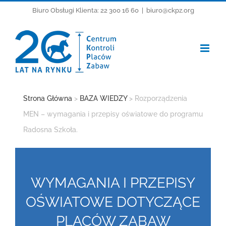
Przejdź
Biuro Obsługi Klienta: 22 300 16 60
|
biuro@ckpz.org
do
zawartości
Strona Główna
>
BAZA WIEDZY
> Rozporządzenia
MEN – wymagania i przepisy oświatowe do programu
Radosna Szkoła.
WYMAGANIA I PRZEPISY
OŚWIATOWE DOTYCZĄCE
PLACÓW ZABAW