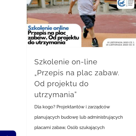
Szkolenie on-line „Przepis na plac zabaw. Od projektu do utrzymania”
Szkolenie on-line
„Przepis na plac zabaw.
Od projektu do
utrzymania”
Dla kogo? Projektantów i zarządców
planujących budowę lub administrujących
placami zabaw, Osób szukających
←