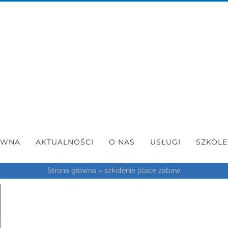
ÓWNA
AKTUALNOŚCI
O NAS
USŁUGI
SZKOLE
Strona główna
»
szkolenie place zabaw