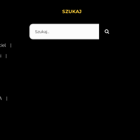
SZUKAJ
Szukaj
iel
i
A