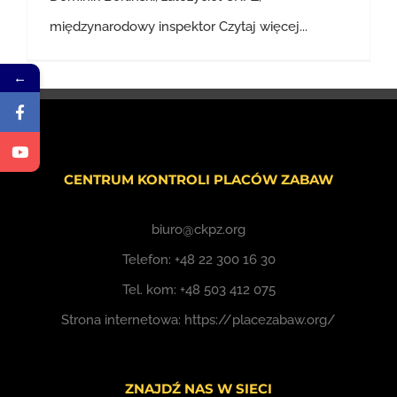
międzynarodowy inspektor
Czytaj więcej...
←
CENTRUM KONTROLI PLACÓW ZABAW
biuro@ckpz.org
Telefon:
+48 22 300 16 30
Tel. kom:
+48 503 412 075
Strona internetowa:
https://placezabaw.org/
ZNAJDŹ NAS W SIECI