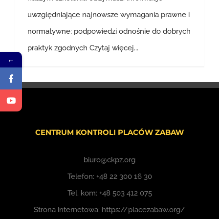
uwzględniające najnowsze wymagania prawne i
normatywne; podpowiedzi odnośnie do dobrych
praktyk zgodnych
Czytaj więcej...
←
CENTRUM KONTROLI PLACÓW ZABAW
biuro@ckpz.org
Telefon:
+48 22 300 16 30
Tel. kom:
+48 503 412 075
Strona internetowa:
https://placezabaw.org/