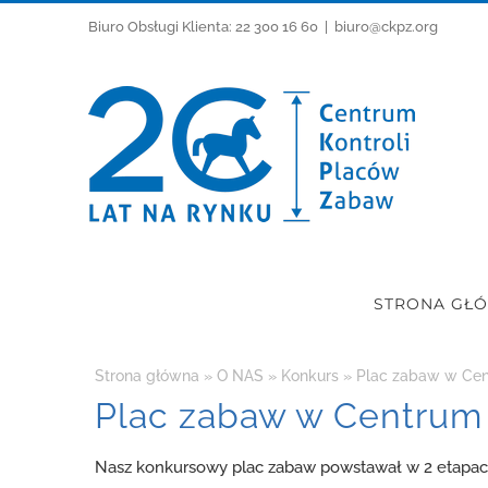
Przejdź
Biuro Obsługi Klienta: 22 300 16 60
|
biuro@ckpz.org
do
zawartości
STRONA GŁ
Strona główna
»
O NAS
»
Konkurs
»
Plac zabaw w Cen
Plac zabaw w Centrum 
Nasz konkursowy plac zabaw powstawał w 2 etapach.