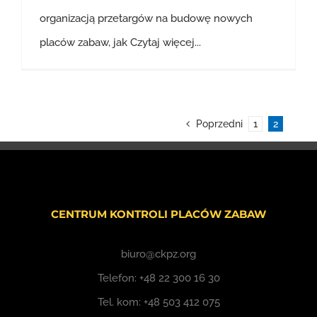
organizacją przetargów na budowę nowych
placów zabaw, jak
Czytaj więcej...
Poprzedni
1
2
CENTRUM KONTROLI PLACÓW ZABAW
biuro@ckpz.org
Telefon:
+48 22 300 16 30
Tel. kom:
+48 503 412 075