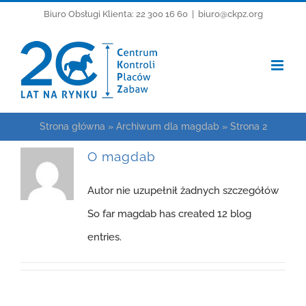
Przejdź
Biuro Obsługi Klienta: 22 300 16 60
|
biuro@ckpz.org
do
zawartości
Strona główna
»
Archiwum dla magdab
»
Strona 2
O
magdab
Autor nie uzupełnił żadnych szczegółów
So far magdab has created 12 blog
entries.