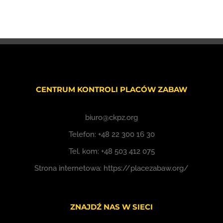
CENTRUM KONTROLI PLACÓW ZABAW
biuro@ckpz.org
Telefon:
+48 22 300 16 30
Tel. kom:
+48 503 412 075
Strona internetowa:
https://placezabaw.org/
ZNAJDŹ NAS W SIECI