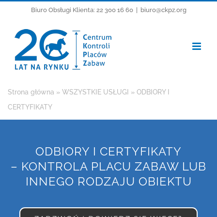
Przejdź
Biuro Obsługi Klienta: 22 300 16 60
|
biuro@ckpz.org
do
zawartości
Strona główna
»
WSZYSTKIE USŁUGI
»
ODBIORY I
CERTYFIKATY
ODBIORY I CERTYFIKATY
– KONTROLA PLACU ZABAW LUB
INNEGO RODZAJU OBIEKTU