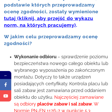
podstawie których przeprowadzamy
ocenę zgodności, zostały wymienione
tutaj (kliknij, aby przejść do wykazu
norm, na których pracujemy)
.
W jakim celu przeprowadzamy ocenę
zgodności?
Wykonanie odbioru
– sprawdzenie poziomu
bezpieczeństwa nowego całego obiektu lub
wybranego wyposażenia po zakończonym
←
montażu. Dotyczy to także urządzeń
posiadających certyfikaty. Kontrola placu lub
sali zabaw jest zamawiana przed oddaniem
obiektu do użytku.
Najczęściej zamawiane
są odbiory
placów zabaw i sal zabaw
. W
Normie PN-EN 1176-7 w punkcie 5.3