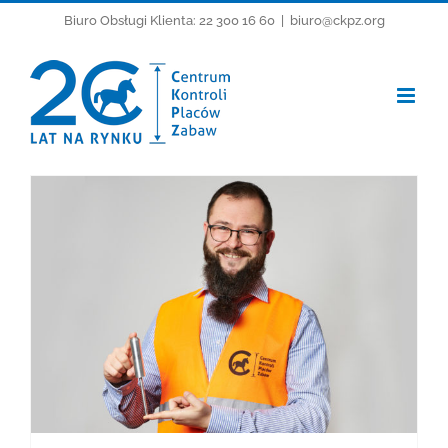
Przejdź
Biuro Obsługi Klienta: 22 300 16 60
|
biuro@ckpz.org
do
zawartości
Siłownie plenerowe