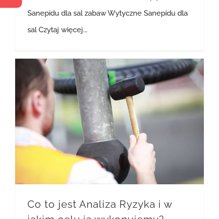
Sanepidu dla sal zabaw Wytyczne Sanepidu dla
sal
Czytaj więcej...
Co to jest Analiza Ryzyka i w jakim celu ją wykonujemy?
Siłownie plenerowe
Co to jest Analiza Ryzyka i w