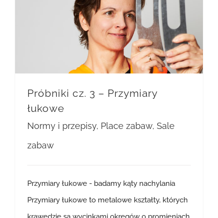
Próbniki cz. 3 – Przymiary
łukowe
Normy i przepisy
,
Place zabaw
,
Sale
zabaw
Przymiary łukowe - badamy kąty nachylania
Przymiary łukowe to metalowe kształty, których
krawędzie są wycinkami okręgów o promieniach