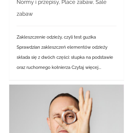
Normy i przepisy
,
Place zabaw
,
Sale
zabaw
Zakleszczenie odzieży, czyli test guzika
Sprawdzian zakleszczeń elementów odzieży
składa się z dwóch części: słupka na podstawie
oraz ruchomego kołnierza
Czytaj więcej...
Próbniki cz. 1 – Sprawdzian pierścieniowy