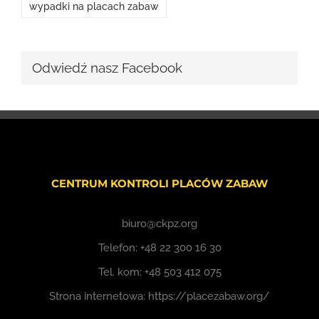
wypadki na placach zabaw
Odwiedź nasz Facebook
CENTRUM KONTROLI PLACÓW ZABAW
biuro@ckpz.org
Telefon:
+48 22 300 16 30
Tel. kom:
+48 503 412 075
Strona internetowa:
https://placezabaw.org/