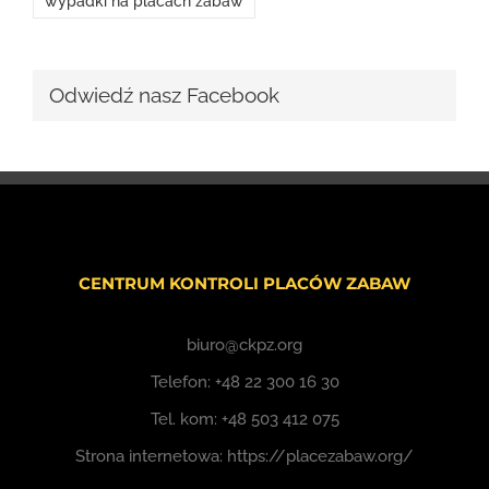
wypadki na placach zabaw
Odwiedź nasz Facebook
CENTRUM KONTROLI PLACÓW ZABAW
biuro@ckpz.org
Telefon:
+48 22 300 16 30
Tel. kom:
+48 503 412 075
Strona internetowa:
https://placezabaw.org/